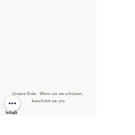
Unsere Erde:  Wenn wir sie schützen, 
beschützt sie uns
Inhalt
: 
Warum zerstören wir unsere Welt? Ist es 
zu spät für die Rettung der Erde? Das 
Schicksal unseres Planeten liegt in den 