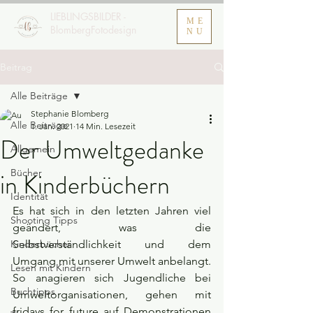
LIEBLINGSBILDER -
ME
BlombergFotodesign
NU
Beitrag
Alle Beiträge
Stephanie Blomberg
Alle Beiträge
1. Jan. 2021
14 Min. Lesezeit
Der Umweltgedanke
Allgemein
Bücher
in Kinderbüchern
Identität
Es hat sich in den letzten Jahren viel 
Shooting Tipps
geändert, was die 
Kinderbücher
Selbstverständlichkeit und dem 
Umgang mit unserer Umwelt anbelangt. 
Lesen mit Kindern
So anagieren sich Jugendliche bei 
Buchtipps
Umweltorganisationen, gehen mit 
fridays for future auf Demonstrationen 