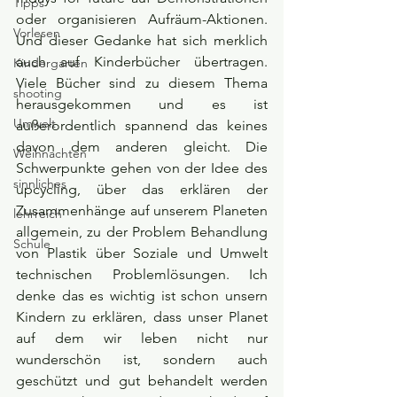
Tipps
oder organisieren Aufräum-Aktionen. 
Vorlesen
Und dieser Gedanke hat sich merklich 
auch auf Kinderbücher übertragen. 
Kindergarten
Viele Bücher sind zu diesem Thema 
shooting
herausgekommen und es ist 
Umwelt
außerordentlich spannend das keines 
davon dem anderen gleicht. Die 
Weihnachten
Schwerpunkte gehen von der Idee des 
sinnliches
upcycling, über das erklären der 
Zusammenhänge auf unserem Planeten 
lehrreich
allgemein, zu der Problem Behandlung 
Schule
von Plastik über Soziale und Umwelt 
technischen Problemlösungen. Ich 
denke das es wichtig ist schon unsern 
Kindern zu erklären, dass unser Planet 
auf dem wir leben nicht nur 
wunderschön ist, sondern auch 
geschützt und gut behandelt werden 