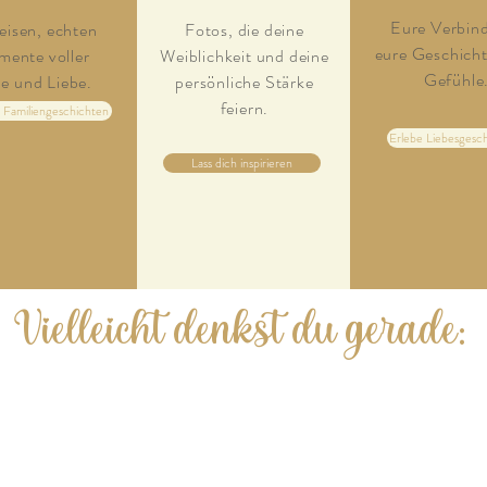
Eure Verbin
leisen, echten
Fotos, die deine
eure Geschicht
ente voller
Weiblichkeit und deine
Gefühle
e und Liebe.
persönliche Stärke
feiern.
 Familiengeschichten
Erlebe Liebesgesc
Lass dich inspirieren
Vielleicht denkst du gerade: