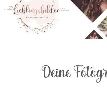
Deine Fotog
Hallo, ich bin Stephanie, ausgebildete Fotografin, Mutter und d
auffängt, wenn du unsicher bis