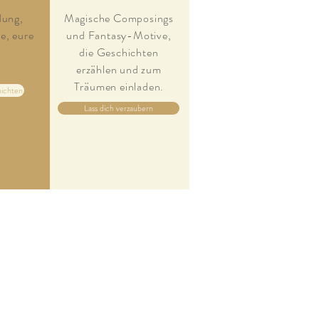
dung,
Magische Composings
e, eure
und Fantasy-Motive,
.
die Geschichten
erzählen und zum
Träumen einladen.
hichten
Lass dich verzaubern