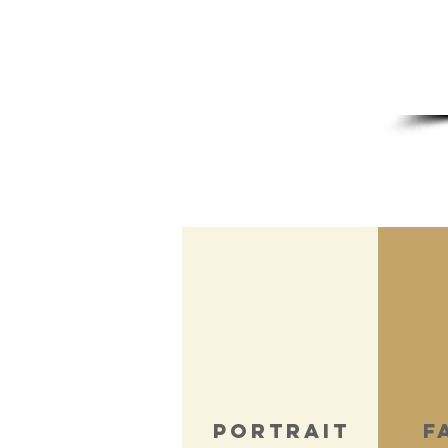
Portrait
F