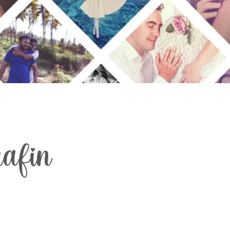
rafin
ie Frau hinter der Kamera, die dich
t.