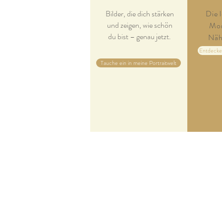
Bilder, die dich stärken
Die 
und zeigen, wie schön
Mom
du bist – genau jetzt.
Näh
Entdecke
Tauche ein in meine Portraitwelt