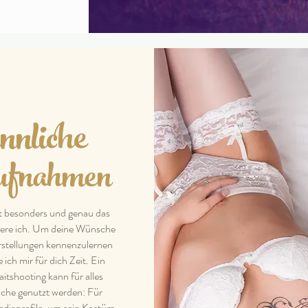
innliche
fnahmen
t besonders und genau das
iere ich. Um deine Wünsche
stellungen kennenzulernen
ich mir für dich Zeit. Ein
aitshooting kann für alles
che genutzt werden: Für
diaprofile, um sein Kostüm