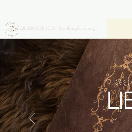
LIEBLINGSBILDER - BlombergFotodesign
beso
LI