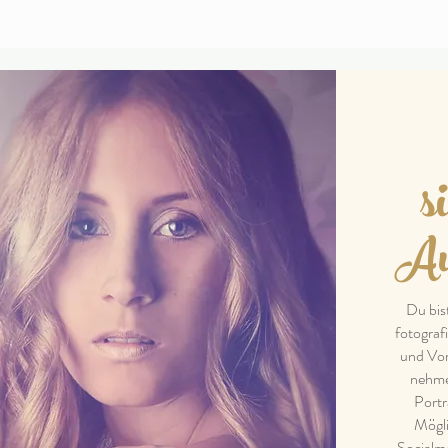
s
Au
Du bis
fotograf
und Vor
nehme 
Portr
Mögli
Socialme