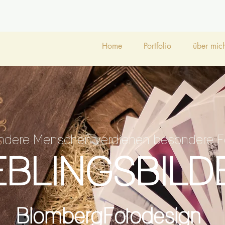
Home
Portfolio
über mic
ndere Menschen verdienen besondere F
EBLINGSBILD
BlombergFotodesign