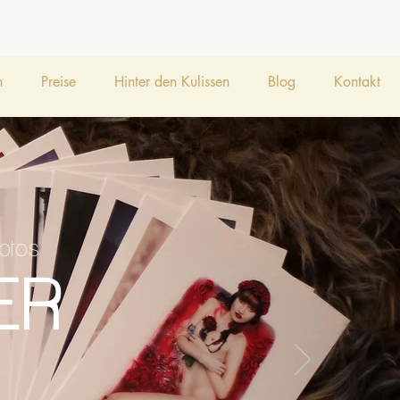
h
Preise
Hinter den Kulissen
Blog
Kontakt
otos
ER